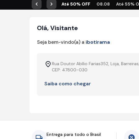
Até 50% OFF
08.08
Até 55% 
Anterior
Próximo
Olá, Visitante
Seja bem-vindo(a) a
ibotirama
Rua Doutor Abílio Farias352, Loja, Barreiras
CEP: 47800-030
Saiba como chegar
Entrega para todo o Brasil