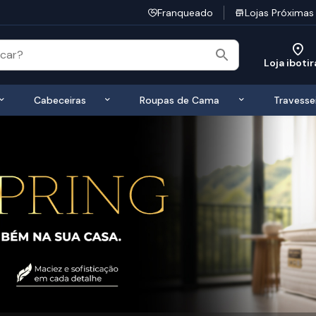
Franqueado
Lojas Próximas
Loja iboti
 de Colchões
Exibir submenu de Bases
Exibir submenu de Cabeceiras
Exibir submen
Cabeceiras
Roupas de Cama
Travesse