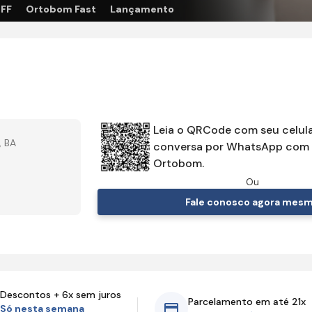
OFF
Ortobom Fast
Lançamento
Leia o QRCode com seu celula
, BA
conversa por WhatsApp com 
Ortobom.
Ou
Fale conosco agora mes
Descontos + 6x sem juros
Parcelamento em até 21x
Só nesta semana