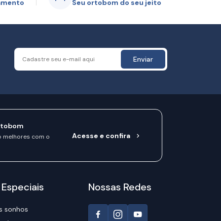
gamento
Seu ortobom do seu jeito
Enviar
rtobom
Acesse e confira
o melhores com o
 Especiais
Nossas Redes
s sonhos