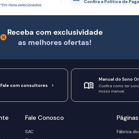
Confira a Política de Pa
*Em itens selecionados
Receba com exclusividade
as melhores ofertas!
Manual do Sono O
Fale com consultores
Confira como ter son
nosso manual.
nte
Fale Conosco
Páginas
SAC
Fábrica do