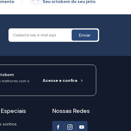
gamento
Seu ortobom do seu jeito
Enviar
rtobom
Acesse e confira
o melhores com o
 Especiais
Nossas Redes
s sonhos