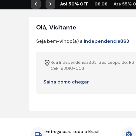
Até 50% OFF
08.08
Até 55% 
Anterior
Próximo
Olá, Visitante
Seja bem-vindo(a) a
Independencia863
Rua Independência863, São Leopoldo, RS
CEP: 93010-003
Saiba como chegar
Entrega para todo o Brasil