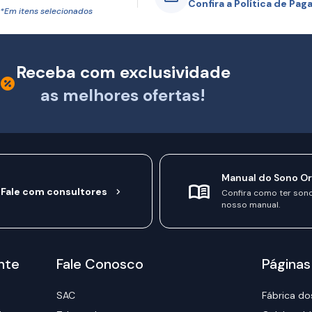
Confira a Política de Pa
*Em itens selecionados
Receba com exclusividade
as melhores ofertas!
Manual do Sono O
Fale com consultores
Confira como ter son
nosso manual.
nte
Fale Conosco
Páginas
SAC
Fábrica do