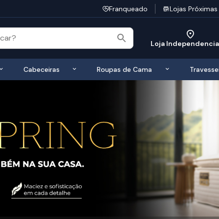
Franqueado
Lojas Próximas
Loja Independenci
 de Colchões
Exibir submenu de Bases
Exibir submenu de Cabeceiras
Exibir submen
Cabeceiras
Roupas de Cama
Travesse