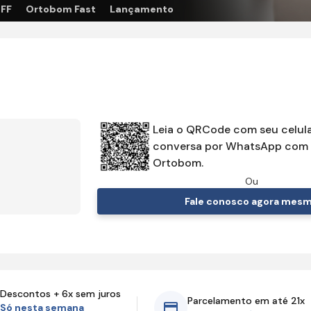
OFF
Ortobom Fast
Lançamento
Leia o QRCode com seu celula
conversa por WhatsApp com 
Ortobom.
Ou
Fale conosco agora mes
Descontos + 6x sem juros
Parcelamento em até 21x
Só nesta semana