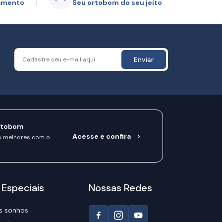
gamento
Seu ortobom do seu jeito
Enviar
rtobom
Acesse e confira
o melhores com o
 Especiais
Nossas Redes
s sonhos