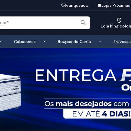
Franqueado
Lojas Próximas
Loja king colc
 de Colchões
Exibir submenu de Bases
Exibir submenu de Cabeceiras
Exibir submen
Cabeceiras
Roupas de Cama
Travesse