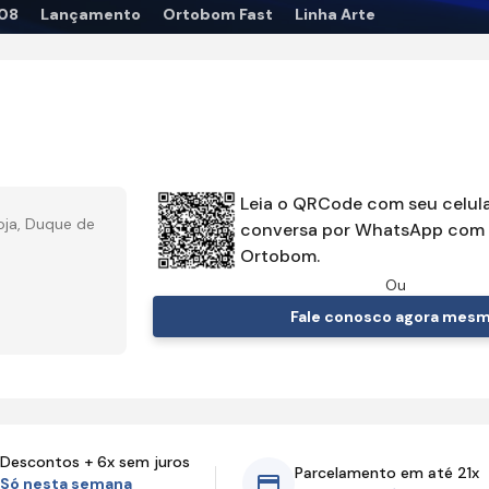
08
Lançamento
Ortobom Fast
Linha Arte
Leia o QRCode com seu celula
oja, Duque de
conversa por WhatsApp com 
Ortobom.
Ou
Fale conosco agora mes
Descontos + 6x sem juros
Parcelamento em até 21x
Só nesta semana