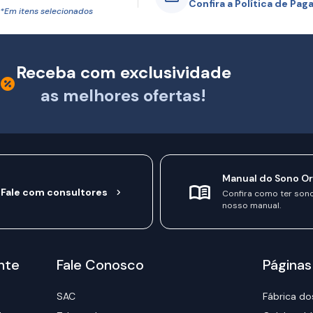
Confira a Política de Pa
*Em itens selecionados
Receba com exclusividade
as melhores ofertas!
Manual do Sono O
Fale com consultores
Confira como ter son
nosso manual.
nte
Fale Conosco
Páginas
SAC
Fábrica do