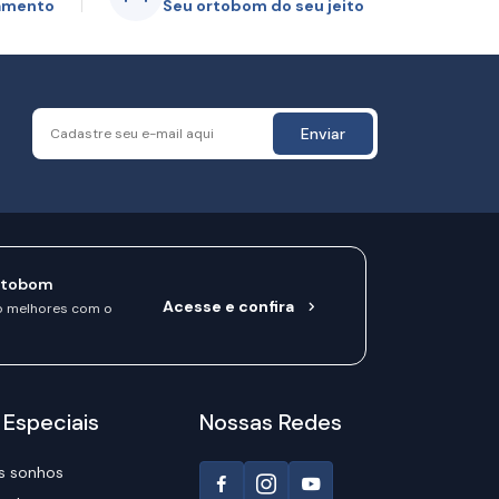
gamento
Seu ortobom do seu jeito
Enviar
rtobom
Acesse e confira
o melhores com o
 Especiais
Nossas Redes
s sonhos