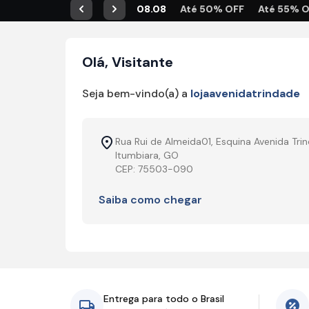
08.08
Até 50% OFF
Até 55% 
Anterior
Próximo
Olá, Visitante
Seja bem-vindo(a) a
lojaavenidatrindade
Rua Rui de Almeida01, Esquina Avenida Tri
Itumbiara, GO
CEP: 75503-090
Saiba como chegar
Entrega para todo o Brasil