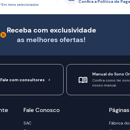
Confira a Política de Pa
*Em itens selecionados
Receba com exclusividade
as melhores ofertas!
Manual do Sono O
Fale com consultores
Confira como ter son
nosso manual.
nte
Fale Conosco
Páginas
SAC
Fábrica do