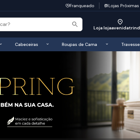
Franqueado
Lojas Próximas
Loja lojaavenidatrin
 de Colchões
Exibir submenu de Bases
Exibir submenu de Cabeceiras
Exibir submen
Cabeceiras
Roupas de Cama
Travesse