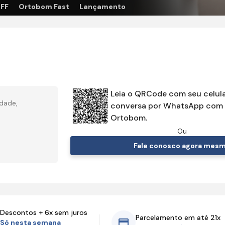
OFF
Ortobom Fast
Lançamento
Leia o QRCode com seu celula
ndade,
conversa por WhatsApp com 
Ortobom.
Ou
Fale conosco agora mes
Descontos + 6x sem juros
Parcelamento em até 21x
Só nesta semana