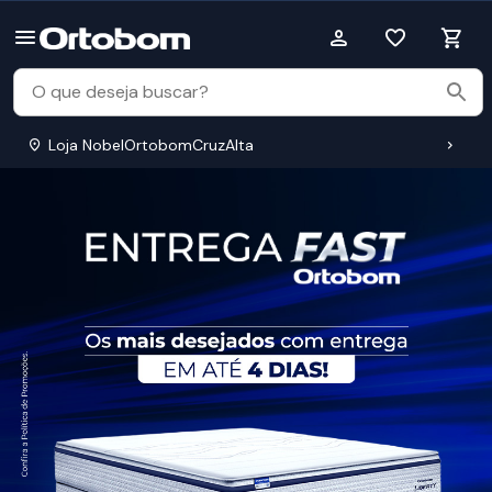
Loja NobelOrtobomCruzAlta