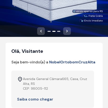
Anterior
Próximo
Olá, Visitante
Seja bem-vindo(a) a
NobelOrtobomCruzAlta
Avenida General Câmara665, Casa, Cruz
Alta, RS
CEP: 98005-112
Saiba como chegar