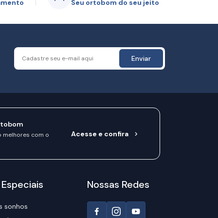
gamento
Seu ortobom do seu jeito
Enviar
rtobom
Acesse e confira
o melhores com o
 Especiais
Nossas Redes
s sonhos