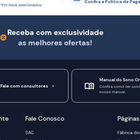
Confira a Política de Pa
*Em itens selecionados
Receba com exclusividade
as melhores ofertas!
Manual do Sono O
Fale com consultores
Confira como ter son
nosso manual.
nte
Fale Conosco
Páginas
SAC
Fábrica do