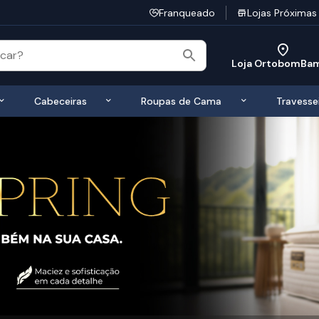
Franqueado
Lojas Próximas
Loja OrtobomBa
 de Colchões
Exibir submenu de Bases
Exibir submenu de Cabeceiras
Exibir submen
Cabeceiras
Roupas de Cama
Travesse