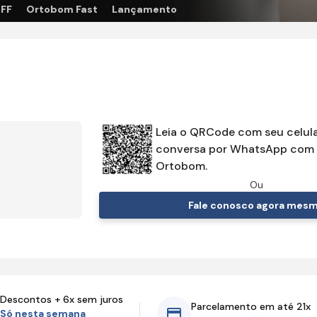
OFF
Ortobom Fast
Lançamento
Leia o QRCode com seu celula
conversa por WhatsApp com 
Ortobom.
Ou
Fale conosco agora mes
Descontos + 6x sem juros
Parcelamento em até 21x
Só nesta semana