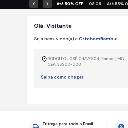
Até 50% OFF
08.08
Até 55% 
Anterior
Próximo
Olá, Visitante
Seja bem-vindo(a) a
OrtobomBambui
RODOLFO JOSÉ CHAVES04, Bambuí, MG
CEP: 38900-000
Saiba como chegar
Entrega para todo o Brasil