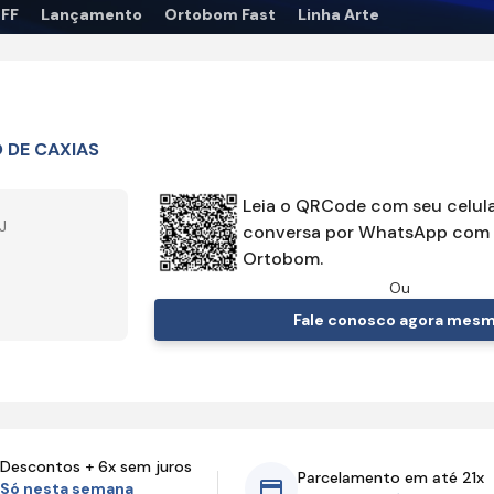
OFF
Lançamento
Ortobom Fast
Linha Arte
DE CAXIAS
Leia o QRCode com seu celula
J
conversa por WhatsApp com 
Ortobom.
Ou
Fale conosco agora mes
Descontos + 6x sem juros
Parcelamento em até 21x
Só nesta semana