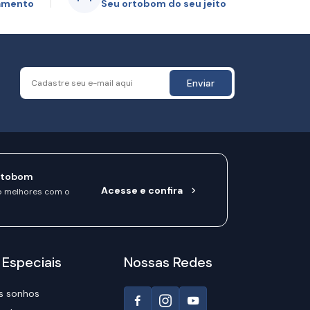
gamento
Seu ortobom do seu jeito
Enviar
rtobom
Acesse e confira
o melhores com o
 Especiais
Nossas Redes
s sonhos