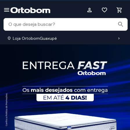
Loja OrtobomGuaxupé