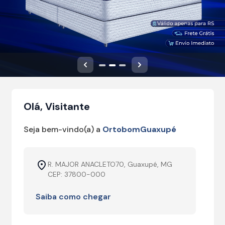
Anterior
Próximo
Olá, Visitante
Seja bem-vindo(a) a
OrtobomGuaxupé
R. MAJOR ANACLETO70, Guaxupé, MG
CEP: 37800-000
Saiba como chegar