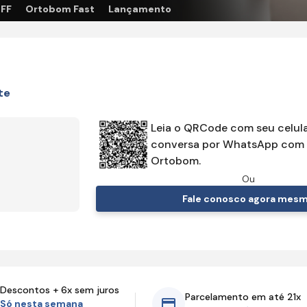
OFF
Ortobom Fast
Lançamento
te
Leia o QRCode com seu celula
conversa por WhatsApp com 
Ortobom.
Ou
Fale conosco agora mes
Descontos + 6x sem juros
Parcelamento em até 21x
Só nesta semana