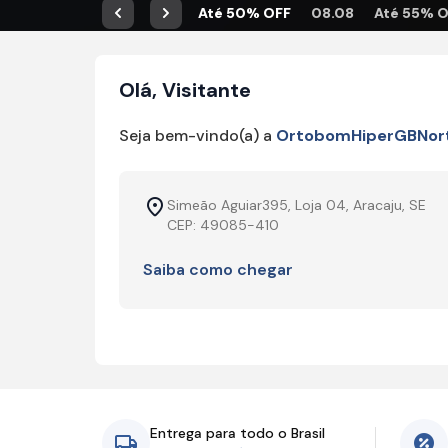
Até 50% OFF
08.08
Até 55% 
Anterior
Próximo
Olá, Visitante
Seja bem-vindo(a) a
OrtobomHiperGBNor
Simeão Aguiar395, Loja 04, Aracaju, SE
CEP: 49085-410
Saiba como chegar
Entrega para todo o Brasil