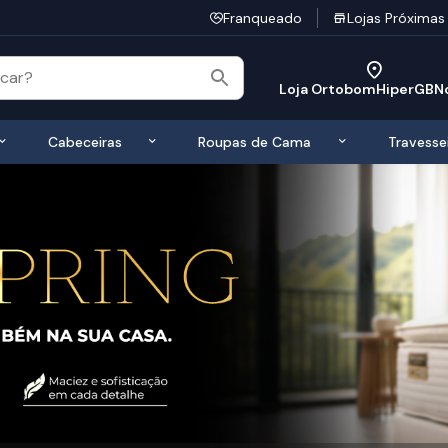
Franqueado
Lojas Próximas
Loja OrtobomHiperGBN
 de Colchões
Exibir submenu de Bases
Exibir submenu de Cabeceiras
Exibir submen
Cabeceiras
Roupas de Cama
Travesse