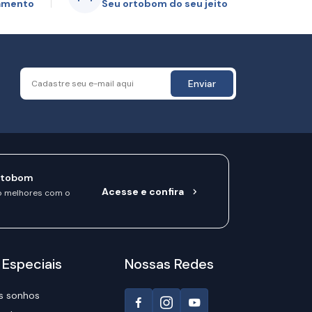
gamento
Seu ortobom do seu jeito
Enviar
rtobom
Acesse e confira
o melhores com o
 Especiais
Nossas Redes
s sonhos