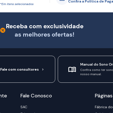
Confira a Política de Pa
*Em itens selecionados
Receba com exclusividade
as melhores ofertas!
Manual do Sono O
Fale com consultores
Confira como ter son
nosso manual.
nte
Fale Conosco
Páginas
SAC
Fábrica do