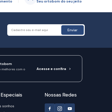
gamento
Seu ortobom do seu jeito
Enviar
rtobom
Acesse e confira
o melhores com o
 Especiais
Nossas Redes
s sonhos