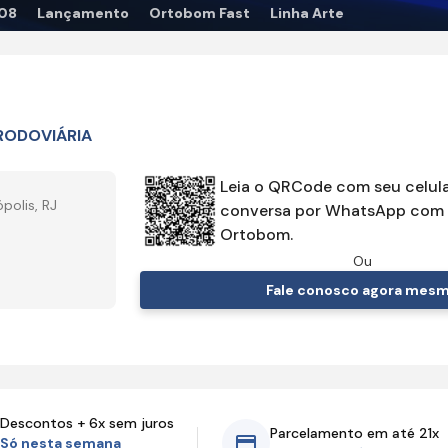
08
Lançamento
Ortobom Fast
Linha Arte
RODOVIÁRIA
Leia o QRCode com seu celula
polis, RJ
conversa por WhatsApp com 
Ortobom.
Ou
Fale conosco agora mes
Descontos + 6x sem juros
Parcelamento em até 21x
Só nesta semana