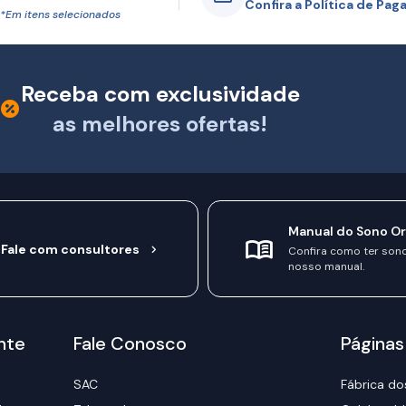
Confira a Política de Pa
*Em itens selecionados
Receba com exclusividade
as melhores ofertas!
Manual do Sono O
Fale com consultores
Confira como ter son
nosso manual.
nte
Fale Conosco
Páginas
SAC
Fábrica do