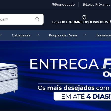
Franqueado
Lojas Próximas
Loja ORTOBOMNILOPOLISRODOVI
 de Colchões
Exibir submenu de Bases
Exibir submenu de Cabeceiras
Exibir submen
Cabeceiras
Roupas de Cama
Travesse