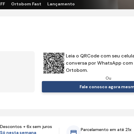
OFF
Ortobom Fast
Lançamento
Leia o QRCode com seu celula
conversa por WhatsApp com 
Ortobom.
Ou
Fale conosco agora mes
Descontos + 6x sem juros
Parcelamento em até 21x
Só nesta semana