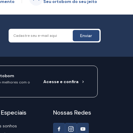
gamento
Seu ortobom do seu jeito
Enviar
rtobom
Acesse e confira
o melhores com o
 Especiais
Nossas Redes
s sonhos