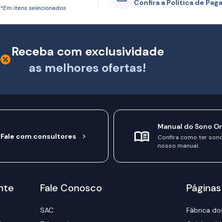
Confira a Política de Pa
*Em itens selecionados
Receba com exclusividade
as melhores ofertas!
Manual do Sono O
Fale com consultores
Confira como ter son
nosso manual.
nte
Fale Conosco
Páginas
SAC
Fábrica do