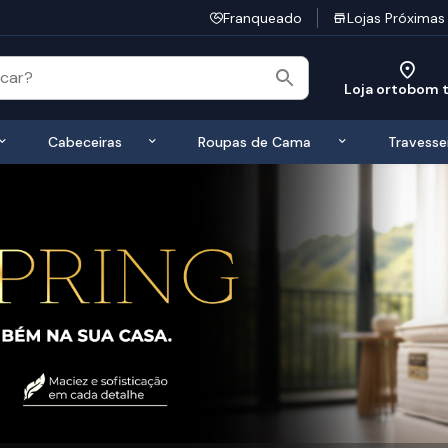
Franqueado
Lojas Próximas
Loja ortobom 
 de Colchões
Exibir submenu de Bases
Exibir submenu de Cabeceiras
Exibir submen
Cabeceiras
Roupas de Cama
Travesse