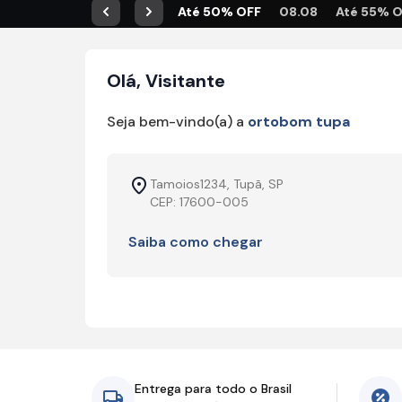
Até 50% OFF
08.08
Até 55% 
Anterior
Próximo
Olá, Visitante
Seja bem-vindo(a) a
ortobom tupa
Tamoios1234, Tupã, SP
CEP: 17600-005
Saiba como chegar
Entrega para todo o Brasil