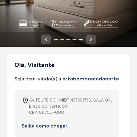
Anterior
Próximo
Olá, Visitante
Seja bem-vindo(a) a
ortobombracodonorte
AV. FELIPE SCHIMIDT N.17361736, SALA 04,
Braço do Norte, SC
CEP: 88750-000
Saiba como chegar