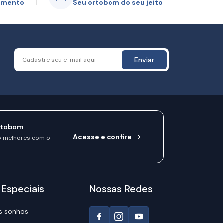
gamento
Seu ortobom do seu jeito
Enviar
rtobom
Acesse e confira
o melhores com o
 Especiais
Nossas Redes
s sonhos