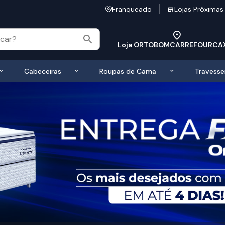
Franqueado
Lojas Próximas
Loja ORTOBOMCARREFOURCA
 de Colchões
Exibir submenu de Bases
Exibir submenu de Cabeceiras
Exibir submen
Cabeceiras
Roupas de Cama
Travesse