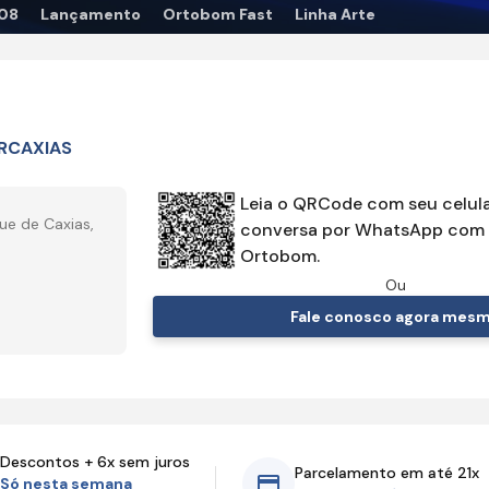
08
Lançamento
Ortobom Fast
Linha Arte
RCAXIAS
Leia o QRCode com seu celula
ue de Caxias,
conversa por WhatsApp com 
Ortobom.
Ou
Fale conosco agora mes
Descontos + 6x sem juros
Parcelamento em até 21x
Só nesta semana