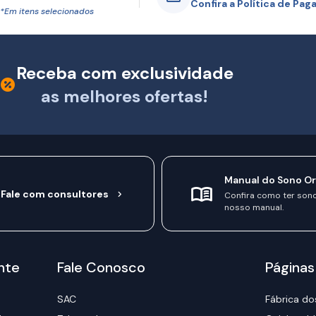
Confira a Política de Pa
*Em itens selecionados
Receba com exclusividade
as melhores ofertas!
Manual do Sono O
Fale com consultores
Confira como ter son
nosso manual.
nte
Fale Conosco
Páginas
SAC
Fábrica do