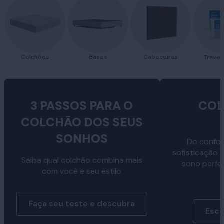
Colchões
Bases
Cabeceiras
Traves
3 PASSOS PARA O
COL
COLCHÃO DOS SEUS
SONHOS
Do confor
sofisticação 
Saiba qual colchão combina mais
sono perfe
com você e seu estilo
Faça seu teste e descubra
Esco