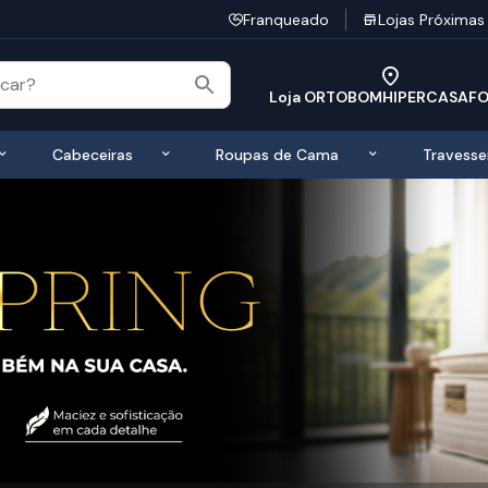
Franqueado
Lojas Próximas
Loja ORTOBOMHIPERCASAF
 de Colchões
Exibir submenu de Bases
Exibir submenu de Cabeceiras
Exibir submen
Cabeceiras
Roupas de Cama
Travesse