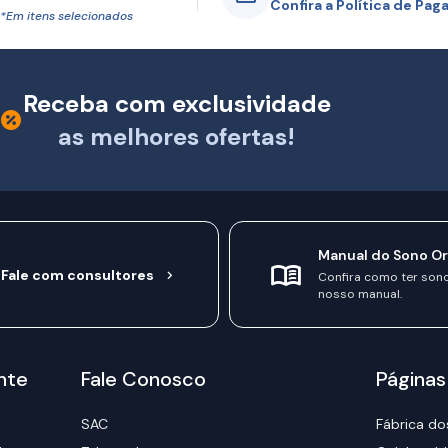
Confira a Política de Pa
*Em itens selecionados
Receba com exclusividade
as melhores ofertas!
Manual do Sono O
Fale com consultores
Confira como ter son
nosso manual.
nte
Fale Conosco
Páginas
SAC
Fábrica do