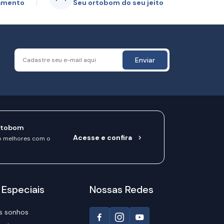
gamento
Seu ortobom do seu jeito
Enviar
rtobom
Acesse e confira
o melhores com o
 Especiais
Nossas Redes
s sonhos