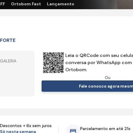
OFF
Ortobom Fast
Lançamento
FORTE
Leia o QRCode com seu celula
 GALERIA
conversa por WhatsApp com 
Ortobom.
Ou
Fale conosco agora mes
Descontos + 6x sem juros
Parcelamento em até 21x
Só nesta semana