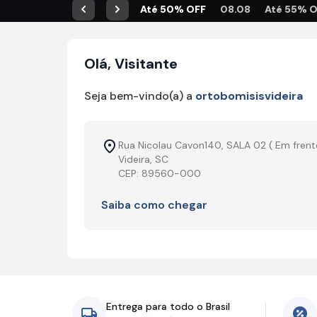
Até 50% OFF
08.08
Até 55% 
Anterior
Próximo
Olá, Visitante
Seja bem-vindo(a) a
ortobomisisvideira
Rua Nicolau Cavon140, SALA 02 ( Em frente
Videira, SC
CEP: 89560-000
Saiba como chegar
Entrega para todo o Brasil