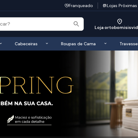
Franqueado
Lojas Próximas
Loja ortobomisisvid
 de Colchões
Exibir submenu de Bases
Exibir submenu de Cabeceiras
Exibir submen
Cabeceiras
Roupas de Cama
Travesse