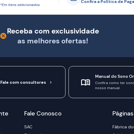
Confira a Política de Pa
*Em itens selecionados
Receba com exclusividade
as melhores ofertas!
Manual do Sono O
Fale com consultores
Confira como ter son
nosso manual.
nte
Fale Conosco
Páginas
SAC
Fábrica do