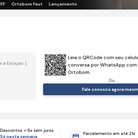
OFF
Ortobom Fast
Lançamento
Leia o QRCode com seu celula
 a Estaçao ),
conversa por WhatsApp com 
Ortobom.
Ou
Fale conosco agora mes
Descontos + 6x sem juros
Parcelamento em até 21x
Só nesta semana