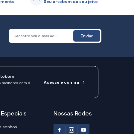
gamento
Seu ortobom do seu jeito
Enviar
rtobom
Acesse e confira
o melhores com o
 Especiais
Nossas Redes
s sonhos