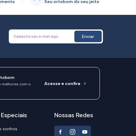
gamento
Seu ortobom do seu jeito
Enviar
rtobom
Acesse e confira
o melhores com o
 Especiais
Nossas Redes
s sonhos