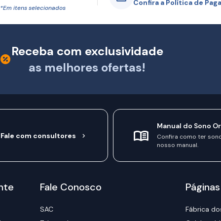
Confira a Política de Pa
*Em itens selecionados
Receba com exclusividade
as melhores ofertas!
Manual do Sono O
Fale com consultores
Confira como ter son
nosso manual.
nte
Fale Conosco
Páginas
SAC
Fábrica do