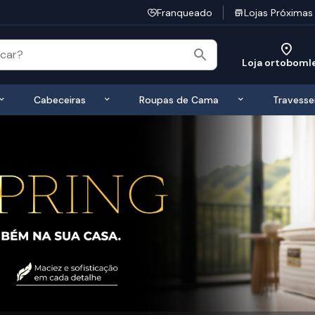
Franqueado
Lojas Próximas
Loja ortobom
 de Colchões
Exibir submenu de Bases
Exibir submenu de Cabeceiras
Exibir submen
Cabeceiras
Roupas de Cama
Travesse