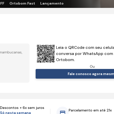
OFF
Ortobom Fast
Lançamento
Leia o QRCode com seu celula
ernambucanas,
conversa por WhatsApp com 
Ortobom.
Ou
Fale conosco agora mes
Descontos + 6x sem juros
Parcelamento em até 21x
Só nesta semana