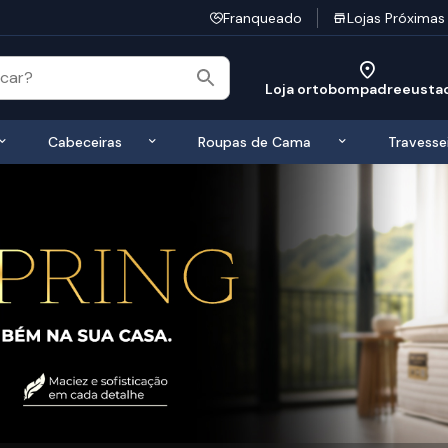
Franqueado
Lojas Próximas
Loja ortobompadreeusta
 de Colchões
Exibir submenu de Bases
Exibir submenu de Cabeceiras
Exibir submen
Cabeceiras
Roupas de Cama
Travesse