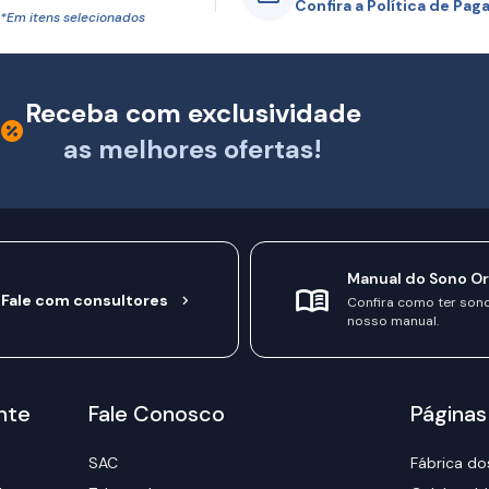
Confira a Política de Pa
*Em itens selecionados
Receba com exclusividade
as melhores ofertas!
Manual do Sono O
Fale com consultores
Confira como ter son
nosso manual.
nte
Fale Conosco
Páginas
SAC
Fábrica do