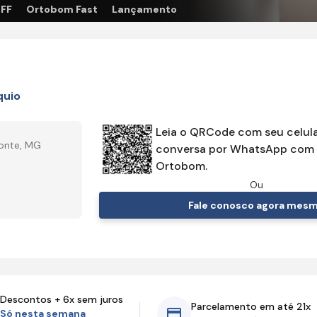
OFF
Ortobom Fast
Lançamento
uio
Leia o QRCode com seu celula
zonte, MG
conversa por WhatsApp com 
Ortobom.
Ou
Fale conosco agora mes
Descontos + 6x sem juros
Parcelamento em até 21x
Só nesta semana