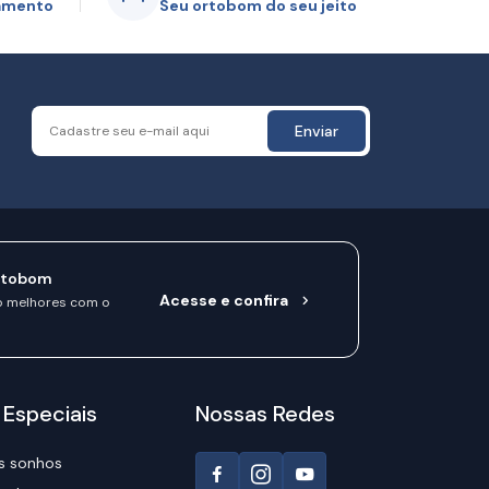
gamento
Seu ortobom do seu jeito
Enviar
rtobom
Acesse e confira
o melhores com o
 Especiais
Nossas Redes
s sonhos