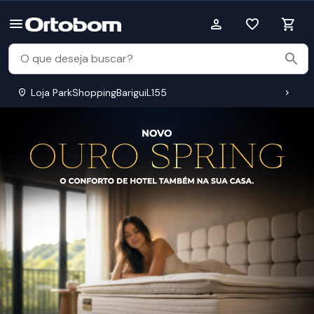
Loja ParkShoppingBariguiL155