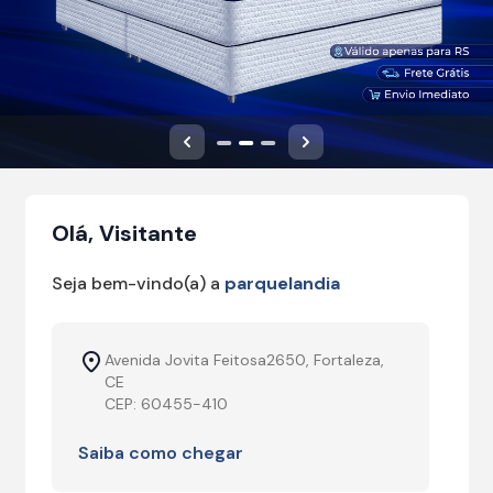
Anterior
Próximo
Olá, Visitante
Seja bem-vindo(a) a
parquelandia
Avenida Jovita Feitosa2650, Fortaleza,
CE
CEP: 60455-410
Saiba como chegar