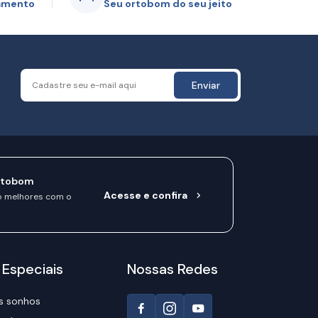
gamento
Seu ortobom do seu jeito
Enviar
rtobom
Acesse e confira
o melhores com o
 Especiais
Nossas Redes
s sonhos