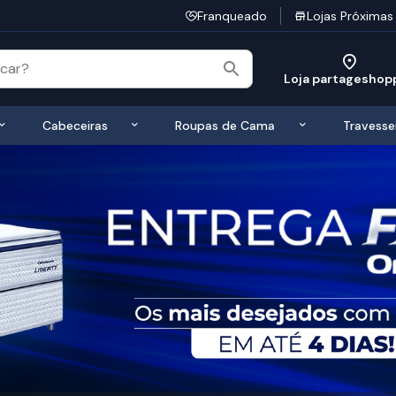
Franqueado
Lojas Próximas
Loja partageshop
 de Colchões
Exibir submenu de Bases
Exibir submenu de Cabeceiras
Exibir submen
Cabeceiras
Roupas de Cama
Travesse