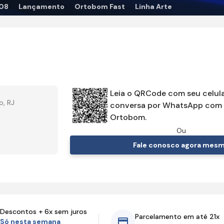
08
Lançamento
Ortobom Fast
Linha Arte
Leia o QRCode com seu celula
o, RJ
conversa por WhatsApp com 
Ortobom.
Ou
Fale conosco agora mes
Descontos + 6x sem juros
Parcelamento em até 21x
Só nesta semana