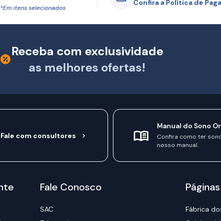
Confira a Política de Pa
*Em itens selecionados
Receba com exclusividade
as melhores ofertas!
Manual do Sono O
Fale com consultores
Confira como ter son
nosso manual.
nte
Fale Conosco
Páginas
SAC
Fábrica do