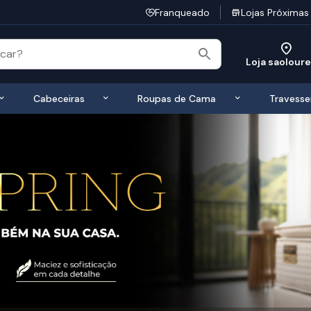
Franqueado
Lojas Próximas
Loja saolour
 de Colchões
Exibir submenu de Bases
Exibir submenu de Cabeceiras
Exibir submen
Cabeceiras
Roupas de Cama
Travesse