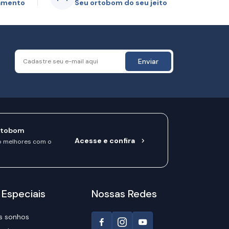
gamento
Seu ortobom do seu jeito
Enviar
rtobom
Acesse e confira
o melhores com o
 Especiais
Nossas Redes
s sonhos