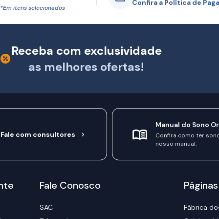
Confira a Política de Pa
*Em itens selecionados
Receba com exclusividade
as melhores ofertas!
Manual do Sono O
Fale com consultores
Confira como ter son
nosso manual.
nte
Fale Conosco
Páginas
SAC
Fábrica do