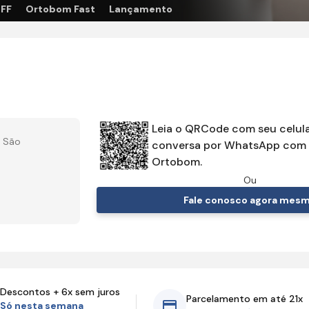
OFF
Ortobom Fast
Lançamento
Leia o QRCode com seu celula
, São
conversa por WhatsApp com 
Ortobom.
Ou
Fale conosco agora mes
Descontos + 6x sem juros
Parcelamento em até 21x
Só nesta semana