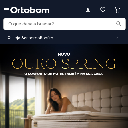
Loja SenhordoBonfim