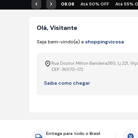
08.08
Até 50% OFF
Até 55% 
Anterior
Próximo
Olá, Visitante
Seja bem-vindo(a) a
shoppingvicosa
Rua Doutor Milton Bandeira380, Lj 221, Vi
CEP: 36570-172
Saiba como chegar
Entrega para todo o Brasil