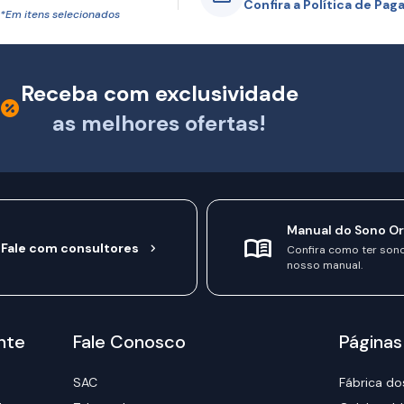
Confira a Política de Pa
*Em itens selecionados
Receba com exclusividade
as melhores ofertas!
Manual do Sono O
Fale com consultores
Confira como ter son
nosso manual.
nte
Fale Conosco
Páginas
SAC
Fábrica do