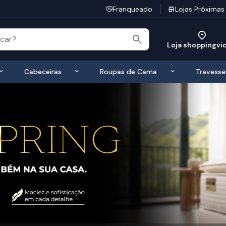
Franqueado
Lojas Próximas
Loja shoppingvi
 de Colchões
Exibir submenu de Bases
Exibir submenu de Cabeceiras
Exibir submen
Cabeceiras
Roupas de Cama
Travesse