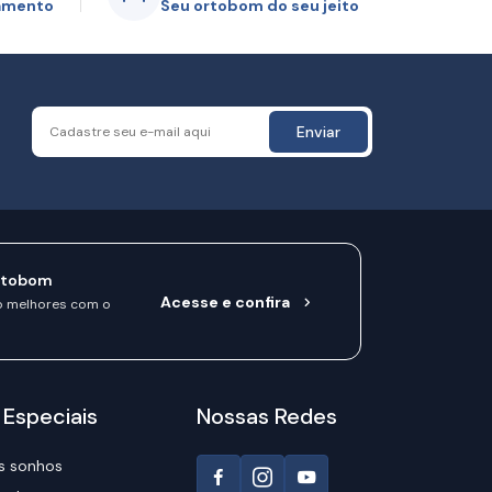
gamento
Seu ortobom do seu jeito
Enviar
rtobom
Acesse e confira
o melhores com o
 Especiais
Nossas Redes
s sonhos