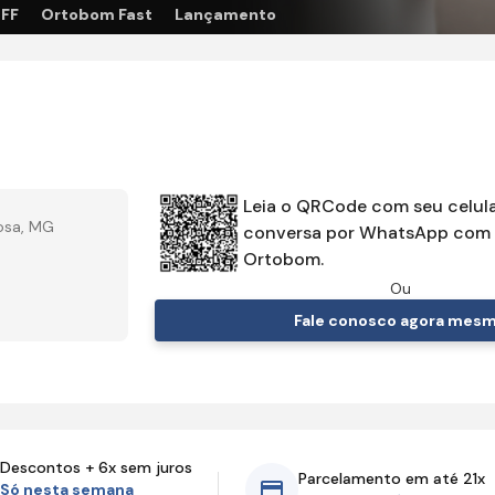
OFF
Ortobom Fast
Lançamento
Leia o QRCode com seu celula
çosa, MG
conversa por WhatsApp com 
Ortobom.
Ou
Fale conosco agora mes
Descontos + 6x sem juros
Parcelamento em até 21x
Só nesta semana