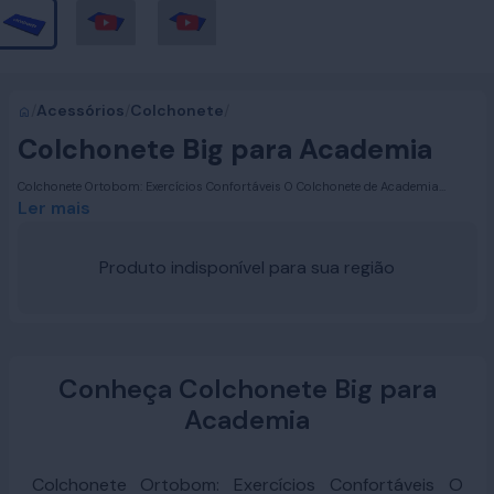
/
Acessórios
/
Colchonete
/
Colchonete Big para Academia
Colchonete Ortobom: Exercícios Confortáveis O Colchonete de Academia
Ortobom é a escolha perfeita para quem busca conforto e desempenho na
Ler mais
prática de exercícios físicos. Seja para academias, ginástica ou alongamento,
ele oferece o suporte ideal para suas atividades. Com design pensado para o
bem-estar, este colchonete transforma cada treino em uma experiência mais
Produto indisponível para sua região
agradável e eficiente.
Conheça Colchonete Big para
Academia
Colchonete Ortobom: Exercícios Confortáveis O