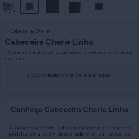
/
Cabeceira
/
Cherie
/
Cabeceira Cherie Linho
A Cabeceira Chérie Linho da Ortobom é a escolha perfeita para quem deseja
adicionar um toque de elegância e conforto ao quarto. Disponível nos
Ler mais
tamanhos Solteiro, Casal, Queen Size e King Size, esta cabeceira se destaca
pelo seu design geométrico composto por blocos, que proporciona um
visual moderno e sofisticado. Suas linhas delicadas e refinadas fazem dela
Produto indisponível para sua região
uma peça essencial para criar um ambiente acolhedor e estiloso.
Conheça Cabeceira Cherie Linho
A Cabeceira Chérie Linho da Ortobom é a escolha
perfeita para quem deseja adicionar um toque de