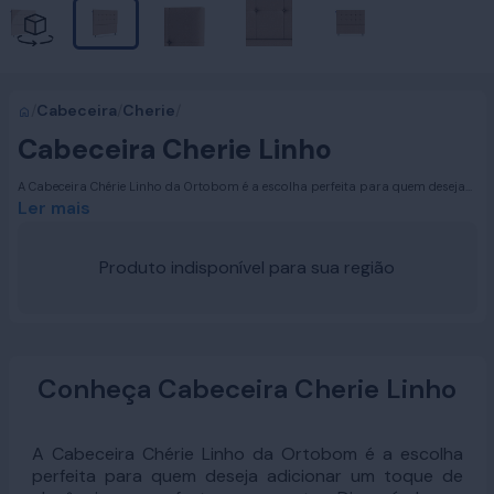
/
Cabeceira
/
Cherie
/
Cabeceira Cherie Linho
A Cabeceira Chérie Linho da Ortobom é a escolha perfeita para quem deseja
adicionar um toque de elegância e conforto ao quarto. Disponível nos
Ler mais
tamanhos Solteiro, Casal, Queen Size e King Size, esta cabeceira se destaca
pelo seu design geométrico composto por blocos, que proporciona um
visual moderno e sofisticado. Suas linhas delicadas e refinadas fazem dela
Produto indisponível para sua região
uma peça essencial para criar um ambiente acolhedor e estiloso.
Conheça Cabeceira Cherie Linho
A Cabeceira Chérie Linho da Ortobom é a escolha
perfeita para quem deseja adicionar um toque de