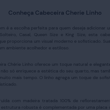
Conheça Cabeceira Cherie Linho
m é a escolha perfeita para quem deseja adicionar 
Solteiro, Casal, Queen Size e King Size, esta cab
e proporciona um visual moderno e sofisticado. Suas
um ambiente acolhedor e estiloso.
ra Chérie Linho oferece um toque natural e elegante.
ão só enriquece a estética do seu quarto, mas tamb
 muito mais tempo. O linho agrega um toque de sofis
sticado.
truída com madeira tratada 100% de reflorestame
 estrutura robusta é complementada por uma placa de