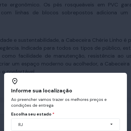
rte ergonômico. Os pés rosqueáveis em PVC garan
 com linhas de blocos sobrepostos adiciona um 
lidade e sustentabilidade, a Cabeceira Chérie Linho é
legância. Indicada para todos os tipos de público, es
s como facilidade de manutenção, resistência ao u
criar um espaço moderno ou acolhedor, a Cabeceira C
e confortável.
Informe sua localização
Ao preencher vamos trazer os melhores preços e
condições de entrega
Escolha seu estado
*
RJ