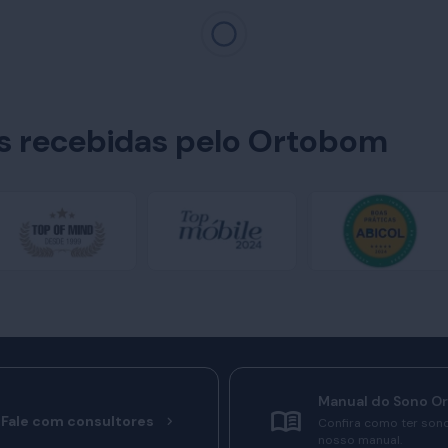
es recebidas pelo Ortobom
Manual do Sono O
Fale com consultores
Confira como ter son
nosso manual.