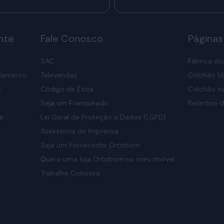
nte
Fale Conosco
Páginas
SAC
Fábrica do
elamento
Televendas
Colchão Id
s
Código de Ética
Colchão na
Seja um Franqueado
Relatório d
de
Lei Geral de Proteção a Dados (LGPD)
Assessoria de Imprensa
Seja um Fornecedor Ortobom
Quero uma loja Ortobom no meu imóvel
Trabalhe Conosco