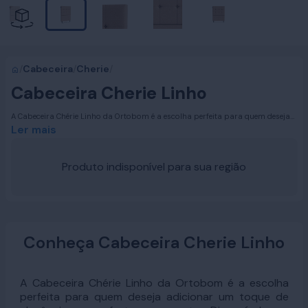
/
Cabeceira
/
Cherie
/
Cabeceira Cherie Linho
A Cabeceira Chérie Linho da Ortobom é a escolha perfeita para quem deseja
adicionar um toque de elegância e conforto ao quarto. Disponível nos
Ler mais
tamanhos Solteiro, Casal, Queen Size e King Size, esta cabeceira se destaca
pelo seu design geométrico composto por blocos, que proporciona um
visual moderno e sofisticado. Suas linhas delicadas e refinadas fazem dela
Produto indisponível para sua região
uma peça essencial para criar um ambiente acolhedor e estiloso.
Conheça Cabeceira Cherie Linho
A Cabeceira Chérie Linho da Ortobom é a escolha
perfeita para quem deseja adicionar um toque de