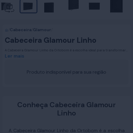
/
Cabeceira
/
Glamour
/
Cabeceira Glamour Linho
A Cabeceira Glamour Linho da Ortobom é a escolha ideal para transformar
seu quarto em um espaço de elegância e sofisticação. Disponível nos
Ler mais
tamanhos Solteiro, Casal, Queen Size e King Size, esta cabeceira combina
perfeitamente com qualquer ambiente, proporcionando um toque de estilo e
bom gosto. Sua presença imponente e design refinado fazem dela uma peça
Produto indisponível para sua região
essencial para quem busca um quarto mais bonito e acolhedor.
Conheça Cabeceira Glamour
Linho
A Cabeceira Glamour Linho da Ortobom é a escolha