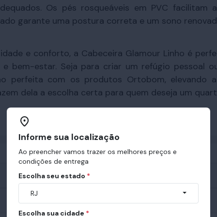
adequados. Os pés rosqueáveis em PVC facilitam 
çado garante uma postura correta e um sono renovad
ualidade e conforto, a Cabeceira Glamour Linho é perf
 e bem-estar. Seja para criar um refúgio pessoal o
ão perfeita com os produtos Ortobom, elevando a
fazem dela a escolha certa para quem deseja um quart
Informe sua localização
Ao preencher vamos trazer os melhores preços e
condições de entrega
Escolha seu estado
*
RJ
Escolha sua cidade
*