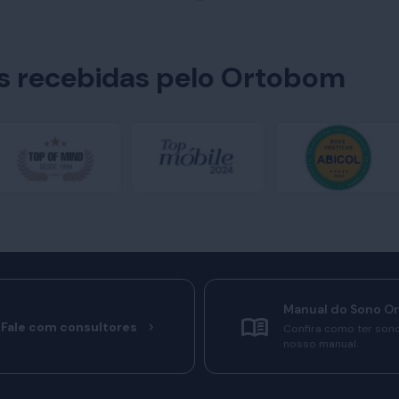
es recebidas pelo Ortobom
Manual do Sono O
Fale com consultores
Confira como ter son
nosso manual.