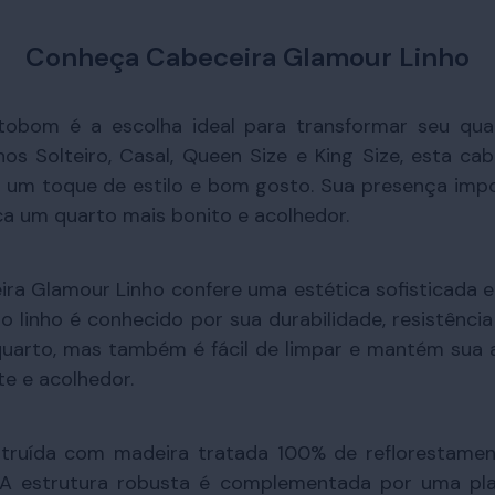
Conheça Cabeceira Glamour Linho
tobom é a escolha ideal para transformar seu qu
hos Solteiro, Casal, Queen Size e King Size, esta 
 um toque de estilo e bom gosto. Sua presença impo
a um quarto mais bonito e acolhedor.
ra Glamour Linho confere uma estética sofisticada e 
o linho é conhecido por sua durabilidade, resistênci
uarto, mas também é fácil de limpar e mantém sua 
e e acolhedor.
struída com madeira tratada 100% de reflorestame
 A estrutura robusta é complementada por uma pla