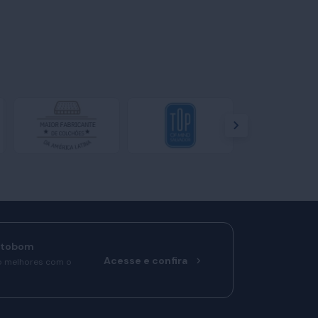
rtobom
Acesse e confira
o melhores com o