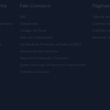
nte
Fale Conosco
Páginas
SAC
Fábrica do
elamento
Televendas
Colchão Id
s
Código de Ética
Colchão na
Seja um Franqueado
Relatório d
de
Lei Geral de Proteção a Dados (LGPD)
Assessoria de Imprensa
Seja um Fornecedor Ortobom
Quero uma loja Ortobom no meu imóvel
Trabalhe Conosco