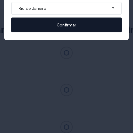
Rio de Janeiro
Confirmar
am com Cabeceira Glamour Li