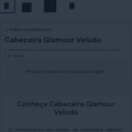
/
Cabeceira
/
Glamour
/
Cabeceira Glamour Veludo
O revestimento em veludo da Cabeceira Glamour Veludo confere um toque
suave e elegante ao ambiente. Disponível nas cores preto, cinza, bege e
Ler mais
marrom, o acabamento aveludado não apenas enriquece a estética do seu
quarto, mas também é fácil de limpar, garantindo um visual impecável e
convidativo por muito mais tempo. O veludo é conhecido por sua
Produto indisponível para sua região
durabilidade e resistência, proporcionando uma experiência de luxo e
conforto.
Conheça Cabeceira Glamour
Veludo
O revestimento em veludo da Cabeceira Glamour