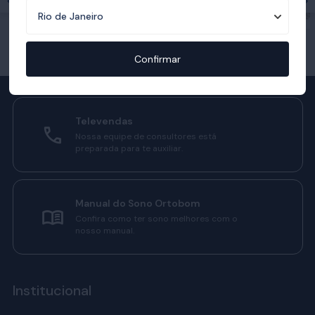
Confirmar
Televendas
Nossa equipe de consultores está
preparada para te auxiliar.
Manual do Sono Ortobom
Confira como ter sono melhores com o
nosso manual.
Institucional