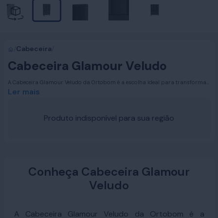
/
Cabeceira
/
Cabeceira Glamour Veludo
A Cabeceira Glamour Veludo da Ortobom é a escolha ideal para transformar
seu quarto em um espaço de elegância e sofisticação. Disponível nos
Ler mais
tamanhos Solteiro, Casal, Queen Size e King Size, esta cabeceira combina
perfeitamente com qualquer ambiente, proporcionando um toque de estilo e
bom gosto. Sua presença imponente e design refinado fazem dela uma peça
Produto indisponível para sua região
essencial para quem busca um quarto mais bonito e acolhedor.
Conheça Cabeceira Glamour
Veludo
A Cabeceira Glamour Veludo da Ortobom é a