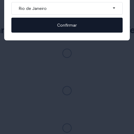
Rio de Janeiro
Confirmar
am com Cabeceira Glamour V