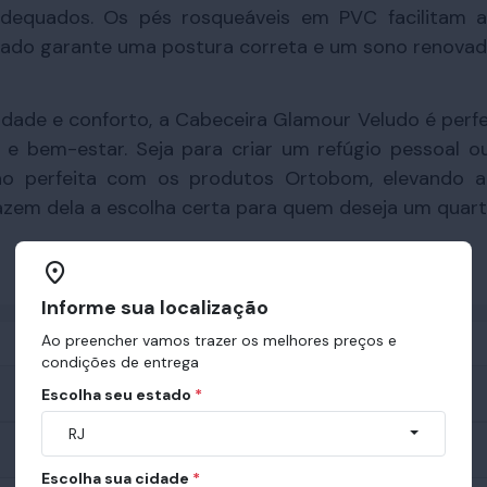
adequados. Os pés rosqueáveis em PVC facilitam 
çado garante uma postura correta e um sono renovad
alidade e conforto, a Cabeceira Glamour Veludo é per
 e bem-estar. Seja para criar um refúgio pessoal o
ão perfeita com os produtos Ortobom, elevando a
fazem dela a escolha certa para quem deseja um quart
Informe sua localização
Ao preencher vamos trazer os melhores preços e
condições de entrega
Escolha seu estado
*
RJ
Escolha sua cidade
*