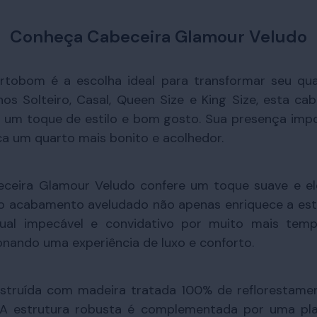
Conheça Cabeceira Glamour Veludo
rtobom é a escolha ideal para transformar seu qu
hos Solteiro, Casal, Queen Size e King Size, esta 
 um toque de estilo e bom gosto. Sua presença impo
a um quarto mais bonito e acolhedor.
ceira Glamour Veludo confere um toque suave e ele
, o acabamento aveludado não apenas enriquece a es
isual impecável e convidativo por muito mais te
ionando uma experiência de luxo e conforto.
struída com madeira tratada 100% de reflorestam
 A estrutura robusta é complementada por uma pla