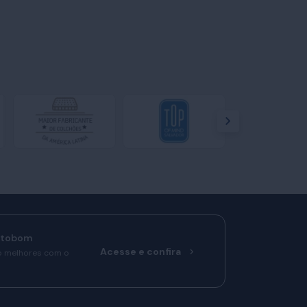
rtobom
Acesse e confira
o melhores com o