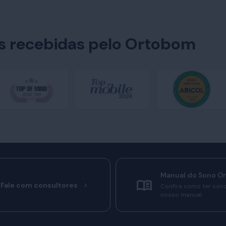
es recebidas pelo Ortobom
Manual do Sono O
Fale com consultores
Confira como ter son
nosso manual.