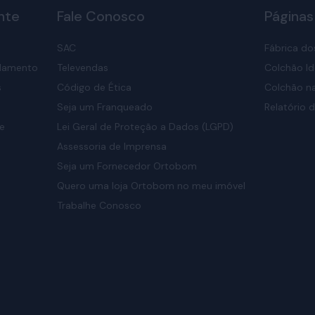
nte
Fale Conosco
Páginas
SAC
Fábrica do
elamento
Televendas
Colchão Id
s
Código de Ética
Colchão na
Seja um Franqueado
Relatório d
de
Lei Geral de Proteção a Dados (LGPD)
Assessoria de Imprensa
Seja um Fornecedor Ortobom
Quero uma loja Ortobom no meu imóvel
Trabalhe Conosco