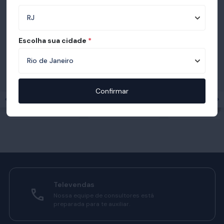
Escolha sua cidade
*
Prêmios e certificações recebidas pelo
Ortobom
Confirmar
Televendas
Nossa equipe de consultores está
preparada para te auxiliar.