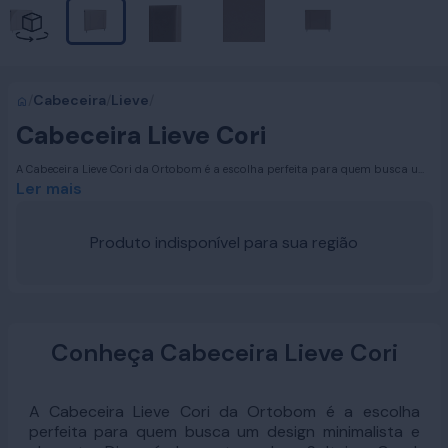
/
Cabeceira
/
Lieve
/
Cabeceira Lieve Cori
A Cabeceira Lieve Cori da Ortobom é a escolha perfeita para quem busca um
design minimalista e elegante. Disponível nos tamanhos Solteiro, Casal, Queen
Ler mais
Size e King Size, esta cabeceira se adapta a qualquer ambiente,
proporcionando um toque de sofisticação e modernidade. Suas linhas
simples e refinadas fazem dela uma peça essencial para transformar o seu
Produto indisponível para sua região
quarto em um espaço de bom gosto e conforto.
Conheça Cabeceira Lieve Cori
A Cabeceira Lieve Cori da Ortobom é a escolha
perfeita para quem busca um design minimalista e