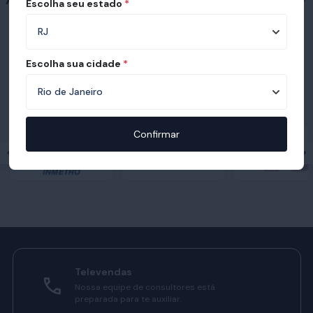
Acessórios
Escolha seu estado
*
Escolha sua cidade
*
Prêmios e certificações recebidas pelo
Ortobom
Confirmar
Televendas
Nossa equipe de consultores está
preparada para te auxiliar.