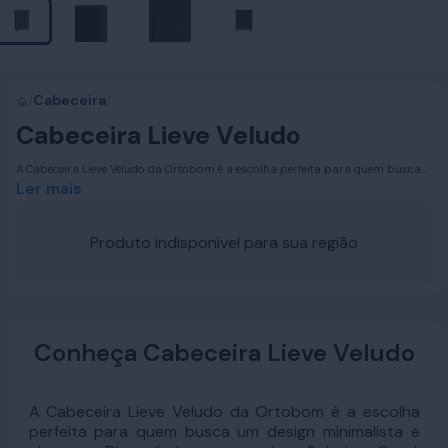
/
Cabeceira
/
Cabeceira Lieve Veludo
A Cabeceira Lieve Veludo da Ortobom é a escolha perfeita para quem busca
um design minimalista e elegante. Disponível nos tamanhos Solteiro, Casal,
Ler mais
Queen Size e King Size, esta cabeceira se adapta a qualquer ambiente,
proporcionando um toque de sofisticação e modernidade. Suas linhas
simples e refinadas fazem dela uma peça essencial para transformar o seu
Produto indisponível para sua região
quarto em um espaço de bom gosto e conforto.
Conheça Cabeceira Lieve Veludo
A Cabeceira Lieve Veludo da Ortobom é a escolha
perfeita para quem busca um design minimalista e