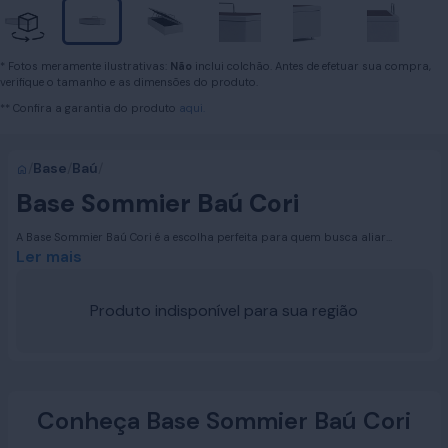
* Fotos meramente ilustrativas:
Não
inclui colchão. Antes de efetuar sua compra,
verifique o tamanho e as dimensões do produto.
** Confira a garantia do produto
aqui.
/
Base
/
Baú
/
Base Sommier Baú Cori
A Base Sommier Baú Cori é a escolha perfeita para quem busca aliar
funcionalidade e sofisticação. Disponível nas medidas Solteiro, Casal, Queen e
Ler mais
King, ela oferece um amplo espaço interno para armazenar roupas de cama,
toalhas e outros objetos, mantendo seu quarto sempre organizado e elegante.
Produto indisponível para sua região
Conheça Base Sommier Baú Cori