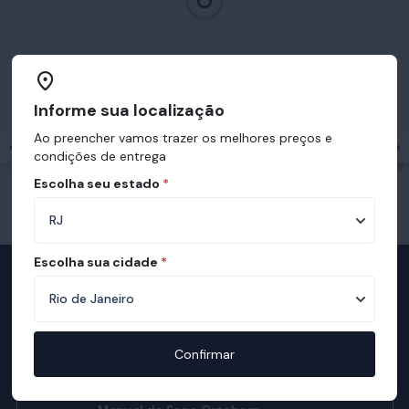
Prêmios e certificações recebidas pelo
Ortobom
Informe sua localização
Ao preencher vamos trazer os melhores preços e
condições de entrega
Escolha seu estado
*
Escolha sua cidade
*
Televendas
Nossa equipe de consultores está
preparada para te auxiliar.
Confirmar