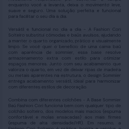
enquanto você a levanta, deixa o movimento leve,
suave e seguro. Uma solução perfeita e funcional
para facilitar o seu dia a dia.
Versátil e funcional no dia a dia - A Fashion Cori
Solteiro substitui cômodas e baús avulsos, ajudando
a manter o quarto organizado, prático e visualmente
limpo. Se você quer o benefício de uma cama baú
com aparência de sommier, essa base resolve
armazenamento extra com estilo para otimizar
espaços menores. Junto com seu acabamento que
valoriza o quarto, em vez de deixar ripas de madeira
ou metais aparentes na estrutura, o design Sommier
entrega acabamento versátil, ideal para harmonizar
com diferentes estilos de decoração.
Combina com diferentes colchões - A Base Sommier
Baú Fashion Cori funciona bem com qualquer tipo de
colchão solteiro, dos modelos mais macios (espuma
confortável e molas ensacadas) aos mais firmes
(espuma de alta densidade/HR). Em resumo, a
Fashion Cori Solteiro é prática, bonita e resolve a