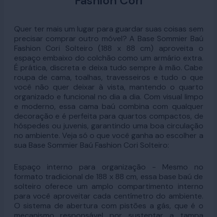
Fashion Cori
Quer ter mais um lugar para guardar suas coisas sem
precisar comprar outro móvel? A Base Sommier Baú
Fashion Cori Solteiro (188 x 88 cm) aproveita o
espaço embaixo do colchão como um armário extra.
É prática, discreta e deixa tudo sempre à mão. Cabe
roupa de cama, toalhas, travesseiros e tudo o que
você não quer deixar à vista, mantendo o quarto
organizado e funcional no dia a dia. Com visual limpo
e moderno, essa cama baú combina com qualquer
decoração e é perfeita para quartos compactos, de
hóspedes ou juvenis, garantindo uma boa circulação
no ambiente. Veja só o que você ganha ao escolher a
sua Base Sommier Baú Fashion Cori Solteiro:
Espaço interno para organização - Mesmo no
formato tradicional de 188 x 88 cm, essa base baú de
solteiro oferece um amplo compartimento interno
para você aproveitar cada centímetro do ambiente.
O sistema de abertura com pistões a gás, que é o
mecanismo responsável por sustentar a tampa