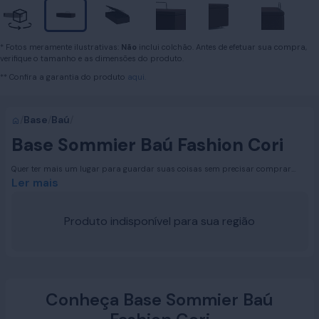
* Fotos meramente ilustrativas:
Não
inclui colchão. Antes de efetuar sua compra,
verifique o tamanho e as dimensões do produto.
** Confira a garantia do produto
aqui.
/
Base
/
Baú
/
Base Sommier Baú Fashion Cori
Quer ter mais um lugar para guardar suas coisas sem precisar comprar
outro móvel? A Base Sommier Baú Fashion Cori Solteiro (188 x 88 cm)
Ler mais
aproveita o espaço embaixo do colchão como um armário extra. É prática,
discreta e deixa tudo sempre à mão. Cabe roupa de cama, toalhas,
travesseiros e tudo o que você não quer deixar à vista, mantendo o quarto
Produto indisponível para sua região
organizado e funcional no dia a dia. Com visual limpo e moderno, essa cama
baú combina com qualquer decoração e é perfeita para quartos compactos,
de hóspedes ou juvenis, garantindo uma boa circulação no ambiente. Veja só
o que você ganha ao escolher a sua Base Sommier Baú Fashion Cori Solteiro:
Conheça Base Sommier Baú