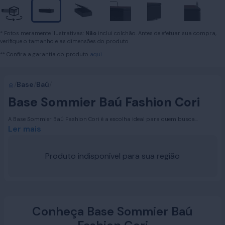
* Fotos meramente ilustrativas:
Não
inclui colchão. Antes de efetuar sua compra,
verifique o tamanho e as dimensões do produto.
** Confira a garantia do produto
aqui.
/
Base
/
Baú
/
Base Sommier Baú Fashion Cori
A Base Sommier Baú Fashion Cori é a escolha ideal para quem busca
otimizar espaço com praticidade e estilo. Disponível nas medidas Solteiro,
Ler mais
Casal e Queen, ela oferece um amplo espaço interno para armazenar roupas
de cama, toalhas e outros objetos, mantendo seu quarto sempre organizado
e elegante.
Produto indisponível para sua região
Conheça Base Sommier Baú