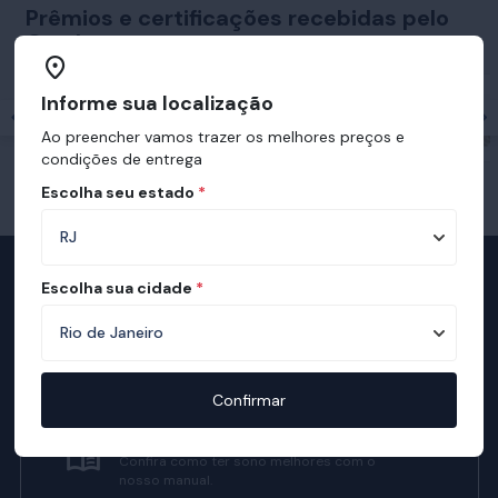
Prêmios e certificações recebidas pelo
Ortobom
Informe sua localização
Ao preencher vamos trazer os melhores preços e
condições de entrega
Escolha seu estado
*
Escolha sua cidade
*
Televendas
Nossa equipe de consultores está
preparada para te auxiliar.
Confirmar
Manual do Sono Ortobom
Confira como ter sono melhores com o
nosso manual.