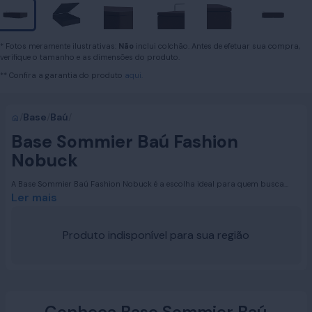
* Fotos meramente ilustrativas:
Não
inclui colchão. Antes de efetuar sua compra,
verifique o tamanho e as dimensões do produto.
** Confira a garantia do produto
aqui.
/
Base
/
Baú
/
Base Sommier Baú Fashion
Nobuck
A Base Sommier Baú Fashion Nobuck é a escolha ideal para quem busca
otimizar espaço com praticidade e estilo. Disponível nas medidas Solteiro,
Ler mais
Casal e Queen, ela oferece um amplo espaço interno para armazenar roupas
de cama, toalhas e outros objetos, mantendo seu quarto sempre organizado
e elegante.
Produto indisponível para sua região
Conheça Base Sommier Baú