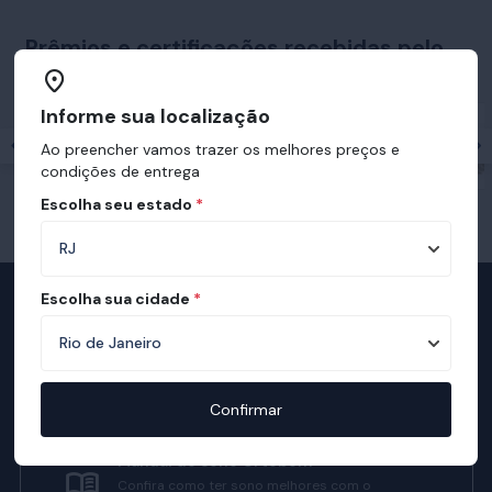
Prêmios e certificações recebidas pelo
Ortobom
Informe sua localização
Ao preencher vamos trazer os melhores preços e
condições de entrega
Escolha seu estado
*
Escolha sua cidade
*
Televendas
Nossa equipe de consultores está
preparada para te auxiliar.
Confirmar
Manual do Sono Ortobom
Confira como ter sono melhores com o