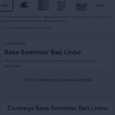
* Fotos meramente ilustrativas:
Não
inclui colchão. Antes de efetuar sua compra,
verifique o tamanho e as dimensões do produto.
** Confira a garantia do produto
aqui.
/
Base
/
Baú
/
Base Sommier Baú Linho
A Base Sommier Baú Linho é a escolha ideal para quem busca aliar
funcionalidade e sofisticação. Disponível nas medidas Solteiro, Casal, Queen e
Ler mais
King, ela oferece um amplo espaço interno para armazenar roupas de cama,
toalhas e outros objetos, mantendo seu quarto sempre organizado e elegante.
Produto indisponível para sua região
Conheça Base Sommier Baú Linho