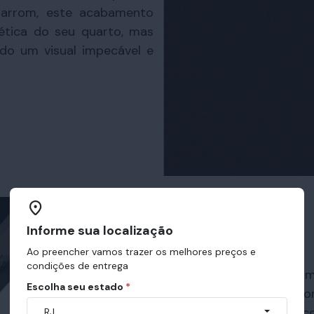
marrom, este acabamento
ética do seu quarto, mas
ndo um visual impecável e
Informe sua localização
Ao preencher vamos trazer os melhores preços e
condições de entrega
Internamente, a Base Som
Escolha seu estado
*
reflorestamento, prop
durabilidade. Equipada
RJ