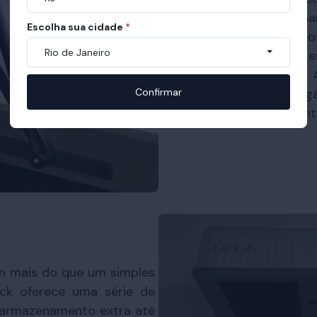
pneumático, abrir e fecha
Escolha sua cidade
*
desnecessário. Os pés r
Rio de Janeiro
superfícies, garantindo 
em qualquer ambiente. 
Confirmar
toque de robustez e eleg
durabilidade e acabamento
m mais do que um simples
ck oferece uma série de
 armazenamento extra até