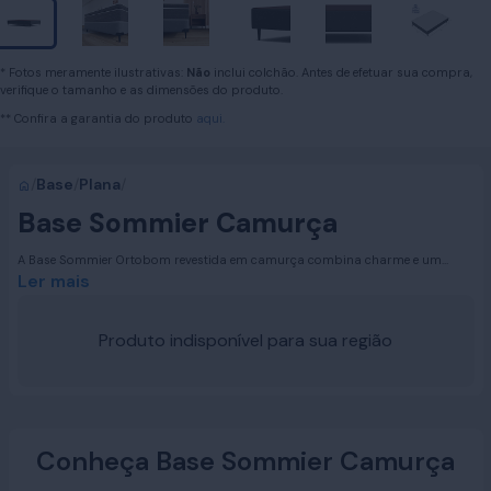
* Fotos meramente ilustrativas:
Não
inclui colchão. Antes de efetuar sua compra,
verifique o tamanho e as dimensões do produto.
** Confira a garantia do produto
aqui.
/
Base
/
Plana
/
Base Sommier Camurça
A Base Sommier Ortobom revestida em camurça combina charme e um
toque agradável, trazendo um visual sofisticado que valoriza qualquer
Ler mais
ambiente. Sua estrutura é composta em madeira 100% de reflorestamento,
reforçando o compromisso da Ortobom com a sustentabilidade e o uso
responsável dos recursos naturais, além de espuma de poliuretano garante
Produto indisponível para sua região
resistência, firmeza e durabilidade, suportando pessoas de até 150 kg por
lado (além do peso do colchão). Com altura total de 36 cm (23 cm da base +
13 cm dos pés), oferece a elevação ideal para o colchão. Acompanha jogo de
pés e possui tratamento antialérgico e antiácaro, contribuindo para um
sono mais saudável. Com acabamento refinado, é a base perfeita para trazer
elegância e requinte ao seu quarto.
Conheça Base Sommier Camurça