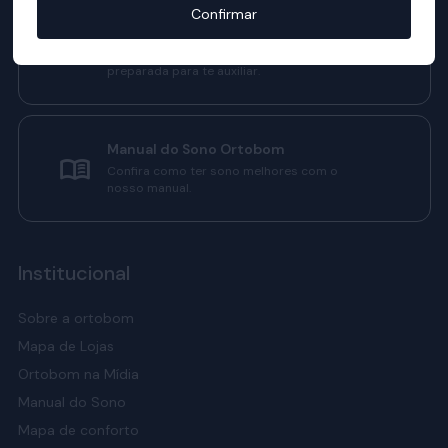
Confirmar
Televendas
Nossa equipe de consultores está
preparada para te auxiliar.
Manual do Sono Ortobom
Confira como ter sono melhores com o
nosso manual.
Institucional
Sobre a ortobom
Mapa de Lojas
Ortobom na Mídia
Manual do Sono
Mapa de conforto