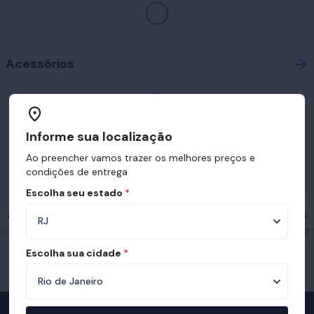
Acessórios
Informe sua localização
Prêmios e certificações recebidas pelo
Ao preencher vamos trazer os melhores preços e
Ortobom
condições de entrega
Escolha seu estado
*
Escolha sua cidade
*