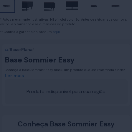
* Fotos meramente ilustrativas:
Não
inclui colchão. Antes de efetuar sua compra,
verifique o tamanho e as dimensões do produto.
** Confira a garantia do produto
aqui.
/
Base
/
Plana
/
Base Sommier Easy
Conheça a Base Sommier Easy Black, um produto que une resistência e beleza
em um design sofisticado. Com tratamento especial contra agentes
Ler mais
bactericidas e pés de plástico robustos, essa base oferece o suporte ideal
para uma noite de sono tranquila e revigorante.
Produto indisponível para sua região
Conheça Base Sommier Easy