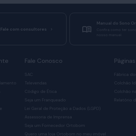
Manual do Sono O
Fale com consultores
Confira como ter son
nosso manual.
nte
Fale Conosco
Páginas
SAC
Fábrica do
elamento
Televendas
Colchão Id
s
Código de Ética
Colchão na
Seja um Franqueado
Relatório d
de
Lei Geral de Proteção a Dados (LGPD)
Assessoria de Imprensa
Seja um Fornecedor Ortobom
Quero uma loja Ortobom no meu imóvel