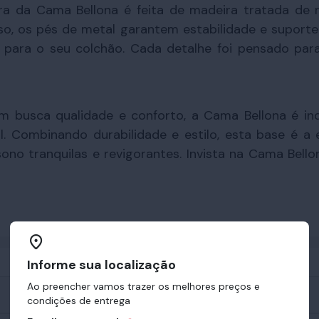
ura da Cama Bellona é feita de madeira tratada de 
sso, os pés de metal garantem estabilidade e suporte a
para o seu colchão. Cada detalhe foi pensado par
uem busca qualidade e conforto, a Cama Bellona é i
l. Combinando durabilidade e estilo, esta base é a 
sono tranquilas e revigorantes. Invista na Cama Bel
Informe sua localização
Ao preencher vamos trazer os melhores preços e
condições de entrega