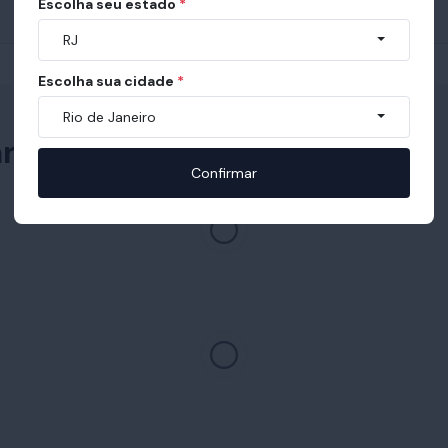
Escolha seu estado
*
RJ
Escolha sua cidade
*
Rio de Janeiro
am com Cama Bellona
Confirmar