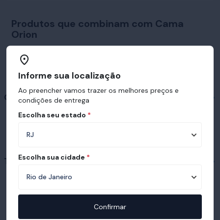
Produtos que combinam com Cama
Orion
Informe sua localização
Ao preencher vamos trazer os melhores preços e
Colchões em destaque
condições de entrega
Escolha seu estado
*
Escolha sua cidade
*
Travesseiros em destaque
Confirmar