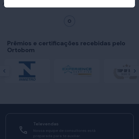
Acessórios
Prêmios e certificações recebidas pelo
Ortobom
Televendas
Nossa equipe de consultores está
preparada para te auxiliar.