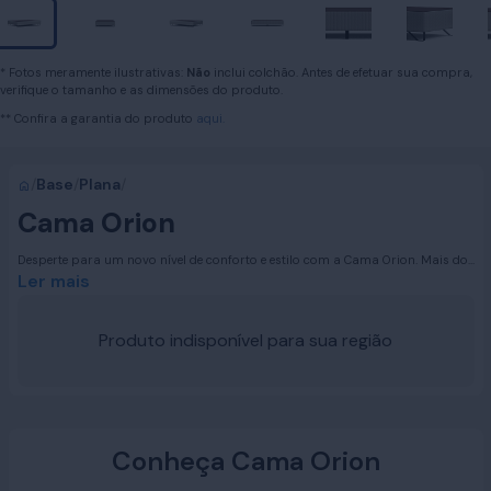
* Fotos meramente ilustrativas:
Não
inclui colchão. Antes de efetuar sua compra,
verifique o tamanho e as dimensões do produto.
** Confira a garantia do produto
aqui.
/
Base
/
Plana
/
Cama Orion
Desperte para um novo nível de conforto e estilo com a Cama Orion. Mais do
que apenas uma base para o seu colchão, a Cama Orion é o alicerce do seu
Ler mais
descanso, a moldura perfeita para noites revigorantes e dias mais
produtivos. Ela combina design elegante com a robustez que você merece,
transformando seu quarto em um verdadeiro refúgio de bem-estar. Sinta a
Produto indisponível para sua região
diferença que uma base de qualidade superior pode fazer no seu sono e na
sua vida. A Cama Orion não é apenas um móvel, é um convite para relaxar,
recarregar e desfrutar do seu espaço ao máximo.
Conheça Cama Orion