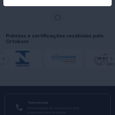
Acessórios
Prêmios e certificações recebidas pelo
Ortobom
Televendas
Nossa equipe de consultores está
preparada para te auxiliar.