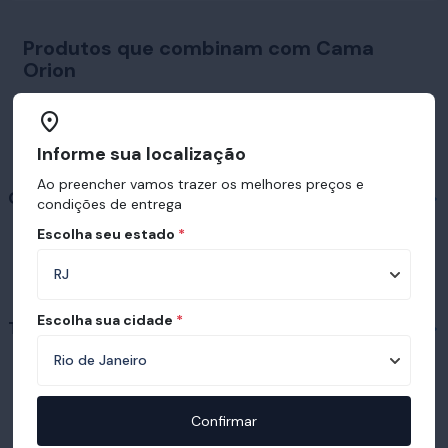
Produtos que combinam com Cama
Orion
Informe sua localização
Ao preencher vamos trazer os melhores preços e
Colchões em destaque
condições de entrega
Escolha seu estado
*
Escolha sua cidade
*
Travesseiros em destaque
Confirmar