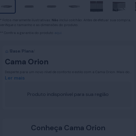
* Fotos meramente ilustrativas:
Não
inclui colchão. Antes de efetuar sua compra,
verifique o tamanho e as dimensões do produto.
** Confira a garantia do produto
aqui.
/
Base
/
Plana
/
Cama Orion
Desperte para um novo nível de conforto e estilo com a Cama Orion. Mais do
que apenas uma base para o seu colchão, a Cama Orion é o alicerce do seu
Ler mais
descanso, a moldura perfeita para noites revigorantes e dias mais
produtivos. Ela combina design elegante com a robustez que você merece,
transformando seu quarto em um verdadeiro refúgio de bem-estar. Sinta a
Produto indisponível para sua região
diferença que uma base de qualidade superior pode fazer no seu sono e na
sua vida. A Cama Orion não é apenas um móvel, é um convite para relaxar,
recarregar e desfrutar do seu espaço ao máximo.
Conheça Cama Orion