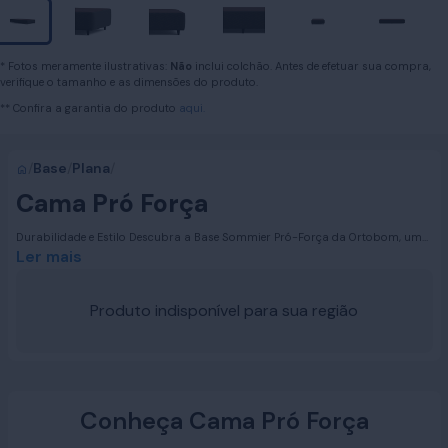
* Fotos meramente ilustrativas:
Não
inclui colchão. Antes de efetuar sua compra,
verifique o tamanho e as dimensões do produto.
** Confira a garantia do produto
aqui.
/
Base
/
Plana
/
Cama Pró Força
Durabilidade e Estilo Descubra a Base Sommier Pró-Força da Ortobom, uma
escolha que combina resistência excepcional com um toque de elegância
Ler mais
para o seu quarto. Feita com madeira tratada de reflorestamento, esta base
garante durabilidade superior, proporcionando um suporte robusto para o
seu colchão. Seu revestimento em tecido 100% poliéster não apenas
Produto indisponível para sua região
complementa o design do colchão Pró-Força, mas também adiciona um
toque de beleza e sofisticação ao ambiente.
Conheça Cama Pró Força