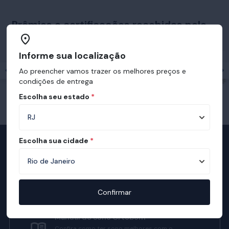
Prêmios e certificações recebidas pelo
Ortobom
Informe sua localização
Ao preencher vamos trazer os melhores preços e
condições de entrega
Escolha seu estado
*
Escolha sua cidade
*
Televendas
Nossa equipe de consultores está
preparada para te auxiliar.
Confirmar
Manual do Sono Ortobom
Confira como ter sono melhores com o