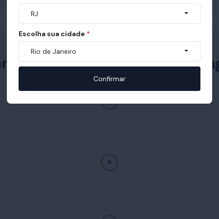
RJ
Escolha sua cidade
*
Rio de Janeiro
m com Colchão Airtech Sprin
Confirmar