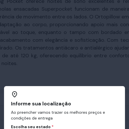
g Pocket oferece noites de sono excelentes e res
olas ensacadas Superpocket funcionam de maneira
erência de movimento entre os lados. O Ortopillow e
aptação ao corpo, proporcionando apoio mais conf
ável ao toque, enquanto o tampo com bordado em 
acabamento com elegância e sofisticação. Com tec
irado. Os tratamentos antiácaro e antialérgico ajud
 de até 120 kg, oferecendo equilíbrio entre confort
noites.
Informe sua localização
Ao preencher vamos trazer os melhores preços e
condições de entrega
Escolha seu estado
*