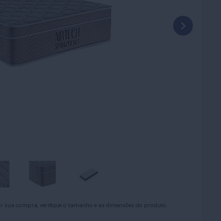
lat
sof
per
e a
sau
ent
qua
uar sua compra, verifique o tamanho e as dimensões do produto.