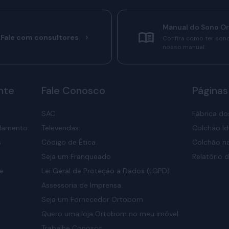
Manual do Sono O
Fale com consultores
Confira como ter son
nosso manual.
nte
Fale Conosco
Páginas
SAC
Fábrica do
elamento
Televendas
Colchão Id
s
Código de Ética
Colchão na
Seja um Franqueado
Relatório d
de
Lei Geral de Proteção a Dados (LGPD)
Assessoria de Imprensa
Seja um Fornecedor Ortobom
Quero uma loja Ortobom no meu imóvel
Trabalhe Conosco