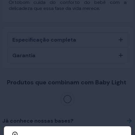
Ortobom cuida do conforto do bebê com a
delicadeza que essa fase da vida merece.
Especificação completa
Garantia
Produtos que combinam com Baby Light
Já conhece nossas bases?